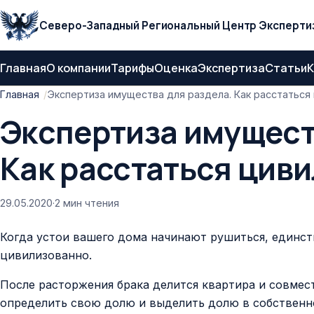
Северо-Западный Региональный Центр Эксперти
Главная
О компании
Тарифы
Оценка
Экспертиза
Статьи
К
Главная
Экспертиза имущества для раздела. Как расстаться
Экспертиза имущест
Как расстаться цив
29.05.2020
·
2 мин чтения
Когда устои вашего дома начинают рушиться, единст
цивилизованно.
После расторжения брака делится квартира и совме
определить свою долю и выделить долю в собственн