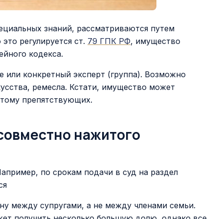
ециальных знаний, рассматриваются путем
это регулируется ст.
79 ГПК РФ
, имущество
йного кодекса.
 или конкретный эксперт (группа). Возможно
кусства, ремесла. Кстати, имущество может
 этому препятствующих.
совместно нажитого
апример, по срокам подачи в суд на раздел
ся
у между супругами, а не между членами семьи.
жет получить несколько большую долю, однако все