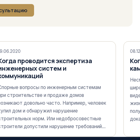
нсультацию
19.06.2020
08.1
Когда проводится экспертиза
Ко
инженерных систем и
ка
коммуникаций
Нес
Спорные вопросы по инженерным системам
шир
при строительстве и продаже домов
вид
возникают довольно часто. Например, человек
жизн
купил дом и обнаружил нарушение
полу
строительных норм. Или недобросовестные
док
строители допустили нарушение требований…