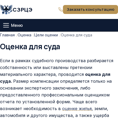
СЗРЦЭ
Заказать консультацию
Меню
Главная
Главная
Оценка
Цели оценки
Оценка для суда
Оценка для суда
О компании
Если в рамках судебного производства разбирается
Тарифы
собственность или выставлены претензии
материального характера, проводится
оценка для
Оценка
суда.
Размер компенсации определяется только на
основании экспертного заключения, либо
Экспертиза
предоставленного профессиональным оценщиком
отчета по установленной форме. Чаще всего
Статьи
возникает необходимость в
оценке жилья
, земли,
автомобиля и другого имущества, а также ущерба