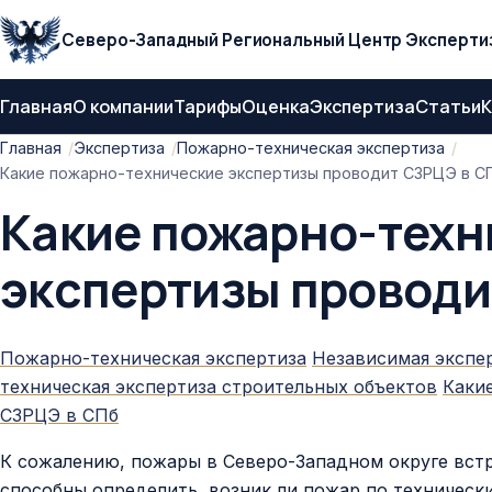
Северо-Западный Региональный Центр Эксперти
Главная
О компании
Тарифы
Оценка
Экспертиза
Статьи
К
Главная
Экспертиза
Пожарно-техническая экспертиза
Какие пожарно-технические экспертизы проводит СЗРЦЭ в С
Какие пожарно-техн
экспертизы проводи
Пожарно-техническая экспертиза
Независимая экспе
техническая экспертиза строительных объектов
Каки
СЗРЦЭ в СПб
К сожалению, пожары в Северо-Западном округе вст
способны определить, возник ли пожар по техническ