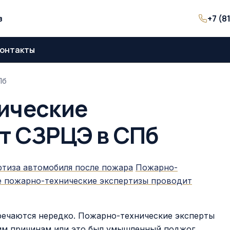
+7 (8
з
онтакты
Пб
ические
т СЗРЦЭ в СПб
ртиза автомобиля после пожара
Пожарно-
е пожарно-технические экспертизы проводит
речаются нередко. Пожарно-технические эксперты
им причинам или это был умышленный поджог.