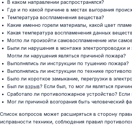
В каком направлении распространялся?
Где и по какой причине в местах выгорания проис
Температура воспламенения вещества?
Какие именно горели материалы, какой цвет плам
Какая температура воспламенения данных вещест
Могло ли произойти самовоспламенение или самов
Были ли нарушения в монтаже электропроводки и 
Могли ли нарушения являться причиной пожара?
Выполнялись ли инструкции по тушению пожара?
Выполнялись ли инструкции по технике противоп
Было ли короткое замыкание, перегрузки в электро
Был ли
взрыв
? Если был, то мог ли являться прич
Сработало ли противопожарное устройство? Если н
Мог ли причиной возгорания быть человеческий фа
Список вопросов может расширяться в сторону прав
исправности техники, соблюдения правил противопо