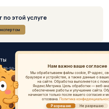
 по этой услуге
 экспертом
КТЫ
РАЗДЕЛЫ
Пара слов о ваших данных
) 679-59-94
Оценка
Мы обрабатываем файлы cookie, IP-адрес, с
ce.ru
Экспертиза
браузере и устройстве, а также данные о ваши
етербург
Тарифы
на сайте.
Обработка выполняется с пом
Яндекс.Метрика.
Цель обработки — веб-ана
О компании
обеспечение работы и улучшение сайта. О
Контакты
начинается только после вашего согласия и 
отозвана.
Политика конфиденциально
Разрешаю
Не разрешаю