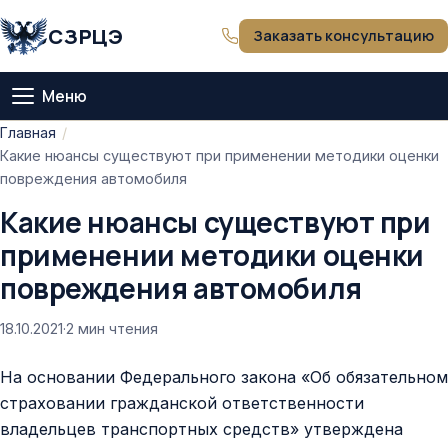
СЗРЦЭ
Заказать консультацию
Меню
Главная
Главная
Какие нюансы существуют при применении методики оценки
О компании
повреждения автомобиля
Какие нюансы существуют при
Тарифы
применении методики оценки
повреждения автомобиля
Оценка
18.10.2021
·
2 мин чтения
Экспертиза
На основании Федерального закона «Об обязательном
Статьи
страховании гражданской ответственности
владельцев транспортных средств» утверждена