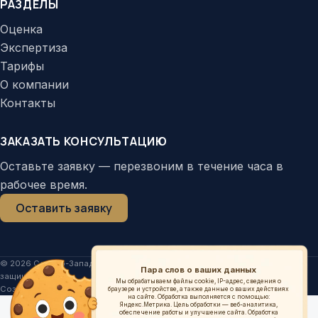
РАЗДЕЛЫ
Оценка
Экспертиза
Тарифы
О компании
Контакты
ЗАКАЗАТЬ КОНСУЛЬТАЦИЮ
Оставьте заявку — перезвоним в течение часа в
рабочее время.
Оставить заявку
© 2026 Северо-Западный региональный центр экспертиз. Все права
Пара слов о ваших данных
защищены.
Мы обрабатываем файлы cookie, IP-адрес, сведения о
Создание и продвижение сайтов:
cmediatech.ru
браузере и устройстве, а также данные о ваших действиях
на сайте.
Обработка выполняется с помощью:
Яндекс.Метрика.
Цель обработки — веб-аналитика,
Политика в отношении обработки персональных данных
·
обеспечение работы и улучшение сайта. Обработка