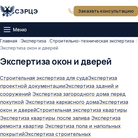
СЗРЦЭ
Заказать консультацию
Меню
Главная
Главная
Экспертиза
Строительно-техническая экспертиза
Экспертиза окон и дверей
О компании
Экспертиза окон и дверей
Тарифы
Строительная экспертиза для суда
Экспертиза
проектной документации
Экспертиза зданий и
Оценка
сооружений
Экспертиза загородного дома перед
покупкой
Экспертиза каркасного дома
Экспертиза
Экспертиза
окон и дверей
Строительная экспертиза квартиры
Экспертиза квартиры после залива
Экспертиза
Статьи
ремонта квартир
Экспертиза пола и напольных
покрытий
Экспертиза строительных