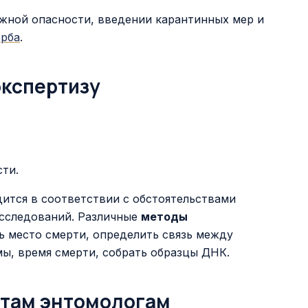
жной опасности, введении карантинных мер и
ерба
.
экспертизу
сти.
ится в соответствии с обстоятельствами
исследований. Различные
методы
 место смерти, определить связь между
ы, время смерти, собрать образцы ДНК.
ртам энтомологам