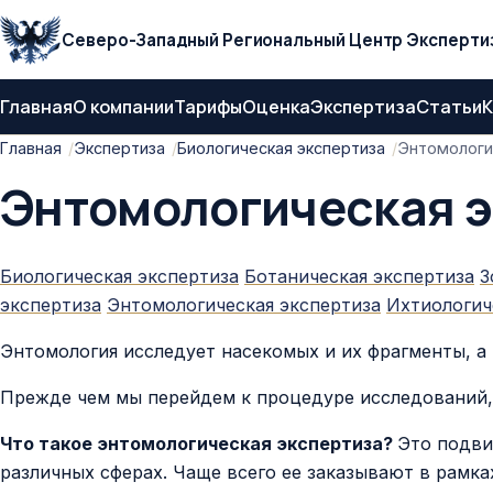
Северо-Западный Региональный Центр Эксперти
Главная
О компании
Тарифы
Оценка
Экспертиза
Статьи
К
Главная
Экспертиза
Биологическая экспертиза
Энтомологи
Энтомологическая э
Биологическая экспертиза
Ботаническая экспертиза
З
экспертиза
Энтомологическая экспертиза
Ихтиологич
Энтомология исследует насекомых и их фрагменты, а
Прежде чем мы перейдем к процедуре исследований,
Что такое энтомологическая экспертиза?
Это подв
различных сферах. Чаще всего ее заказывают в рамк