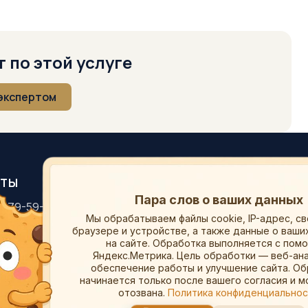
 по этой услуге
 экспертом
КТЫ
РАЗДЕЛЫ
Пара слов о ваших данных
) 679-59-94
Оценка
Мы обрабатываем файлы cookie, IP-адрес, с
ce.ru
Экспертиза
браузере и устройстве, а также данные о ваши
етербург
Тарифы
на сайте.
Обработка выполняется с пом
Яндекс.Метрика.
Цель обработки — веб-ана
О компании
обеспечение работы и улучшение сайта. О
Контакты
начинается только после вашего согласия и 
отозвана.
Политика конфиденциально